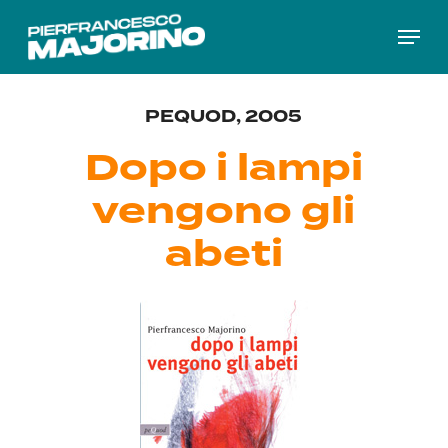
Skip
Menu
to
main
content
PEQUOD, 2005
Dopo i lampi
vengono gli
abeti