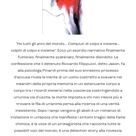
"Ho tutti gli anni del mondo... Compiuti di colpo e insieme...
colpiti di colpo e insieme". Ecco un esordio narrativo finalmente
fulmineo, finalmente scatenato, finalmente disinibito. La
confessione che il detenuto Riccardo Filippucci, detto Jason, fa
alla psicologa Pinardi prima del suo ennesimo processo
d'accusa rivela la mente di un uomo costretto a scavare nei
meandri della propria memoria in un estenuante corpo a
corpo tra i ricordi immersi nella coscienza costringendolo a
un'unica via d'uscita: la morte imposta a chi non riesce più a
trovare le fila di un'anima persa alla ricerca di una verità
inesistente. Dopo i lampi vengono gli abeti è un romanzo di
iniziazione in un'epoca che manifesta i sintomi tragici della Fame
chimica, è la voce di un protagonista che racconta tutte le
possibili voci del mondo, è una detection story alla rovescia