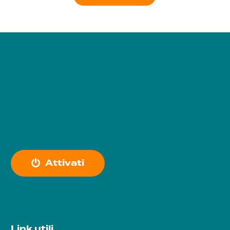
A
t
t
i
v
a
t
i
Link utili