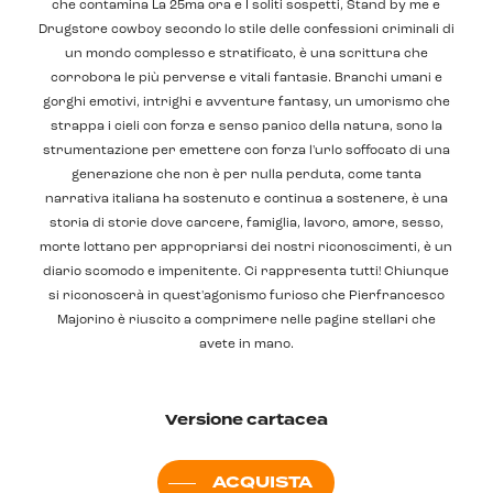
che contamina La 25ma ora e I soliti sospetti, Stand by me e
Drugstore cowboy secondo lo stile delle confessioni criminali di
un mondo complesso e stratificato, è una scrittura che
corrobora le più perverse e vitali fantasie. Branchi umani e
gorghi emotivi, intrighi e avventure fantasy, un umorismo che
strappa i cieli con forza e senso panico della natura, sono la
strumentazione per emettere con forza l'urlo soffocato di una
generazione che non è per nulla perduta, come tanta
narrativa italiana ha sostenuto e continua a sostenere, è una
storia di storie dove carcere, famiglia, lavoro, amore, sesso,
morte lottano per appropriarsi dei nostri riconoscimenti, è un
diario scomodo e impenitente. Ci rappresenta tutti! Chiunque
si riconoscerà in quest'agonismo furioso che Pierfrancesco
Majorino è riuscito a comprimere nelle pagine stellari che
avete in mano.
Versione cartacea
ACQUISTA