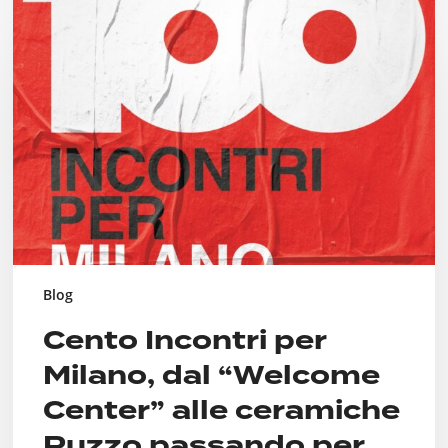
Incontri
per
Milano,
dal
“Welcome
Center”
alle
ceramiche
Puzzo
passando
per
ANPI
Blog
Cento Incontri per
Milano, dal “Welcome
Center” alle ceramiche
Puzzo passando per