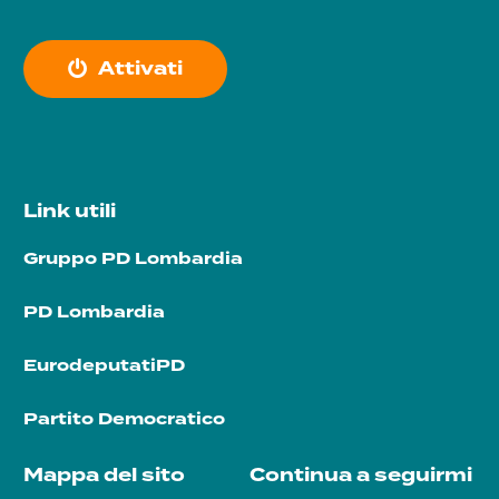
A
t
t
i
v
a
t
i
Link utili
Gruppo PD Lombardia
PD Lombardia
EurodeputatiPD
Partito Democratico
Mappa del sito
Continua a seguirmi