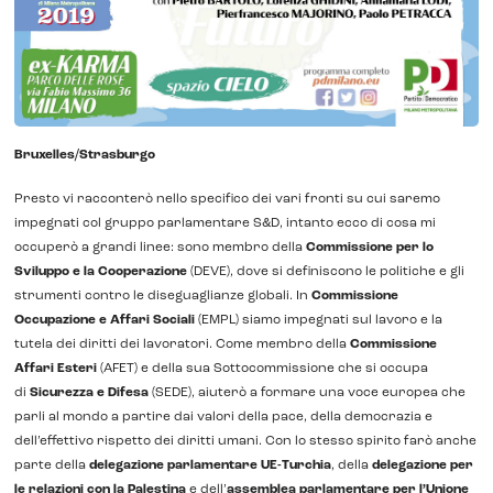
Bruxelles/Strasburgo
Presto vi racconterò nello specifico dei vari fronti su cui saremo
impegnati col gruppo parlamentare S&D, intanto ecco di cosa mi
occuperò a grandi linee: sono membro della
Commissione per lo
Sviluppo e la Cooperazione
(DEVE), dove si definiscono le politiche e gli
strumenti contro le diseguaglianze globali. In
Commissione
Occupazione e Affari Sociali
(EMPL) siamo impegnati sul lavoro e la
tutela dei diritti dei lavoratori. Come membro della
Commissione
Affari Esteri
(AFET) e della sua Sottocommissione che si occupa
di
Sicurezza e Difesa
(SEDE), aiuterò a formare una voce europea che
parli al mondo a partire dai valori della pace, della democrazia e
dell’effettivo rispetto dei diritti umani. Con lo stesso spirito farò anche
parte della
delegazione parlamentare UE-Turchia
, della
delegazione per
le relazioni con la Palestina
e dell’
assemblea parlamentare per l’Unione