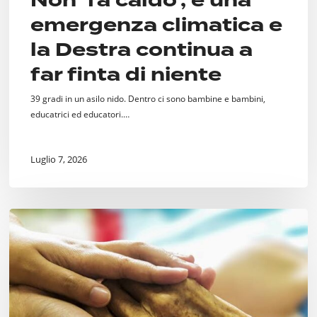
Non ‘fa caldo’, è una
emergenza climatica e
la Destra continua a
far finta di niente
39 gradi in un asilo nido. Dentro ci sono bambine e bambini,
educatrici ed educatori.…
Luglio 7, 2026
Fine
Vita.
Si
faccia
qualcosa.