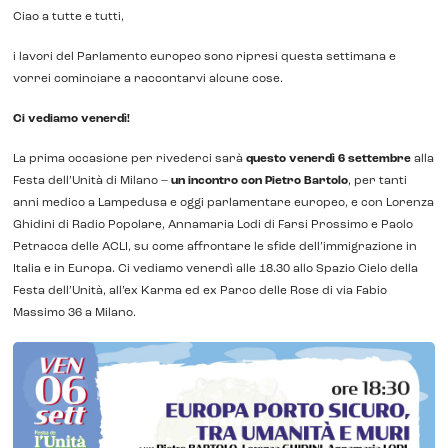
Ciao a tutte e tutti,
i lavori del Parlamento europeo sono ripresi questa settimana e
vorrei cominciare a raccontarvi alcune cose.
Ci vediamo venerdì!
La prima occasione per rivederci sarà
questo venerdì 6 settembre
alla
Festa dell’Unità di Milano –
un incontro con Pietro Bartolo
, per tanti
anni medico a Lampedusa e oggi parlamentare europeo, e con Lorenza
Ghidini di Radio Popolare, Annamaria Lodi di Farsi Prossimo e Paolo
Petracca delle ACLI, su come affrontare le sfide dell’immigrazione in
Italia e in Europa. Ci vediamo venerdì alle 18.30 allo Spazio Cielo della
Festa dell’Unità, all’ex Karma ed ex Parco delle Rose di via Fabio
Massimo 36 a Milano.