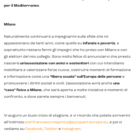
per il Mediterraneo
.
Milano
Naturalmente continuerò a impegnarmi sulle sfide che mi
appassionano da tanti anni, come quelle su
infanzia e povertà
, e
soprattutto restano fermi gli impegni che ho preso con Milano e con
gli elettori del mio collegio. Sono molto felice di annunciarvi che presto
nascerà
un’associazione con amici e sostenitori
con cui intendiamo
mobilitare e valorizzare forze nuove, costruire momenti di formazione
e informazione come una
“libera scuola” sull’Europa delle persone
e
promuovere i diritti sociali e civili. L’associazione avrà anche
una
“casa” fisica a Milano
, che sarà aperta a molte iniziative e momenti di
confronto, e dove sarete sempre i benvenuti.
Vi auguro un buon inizio di stagione, e vi ricordo che potete scrivermi
all’indirizzo
pierfrancesco.majorino@europarl.europa.eu
, e poi ci
vediamo su
Facebook
,
Twitter
e
Instagram
.