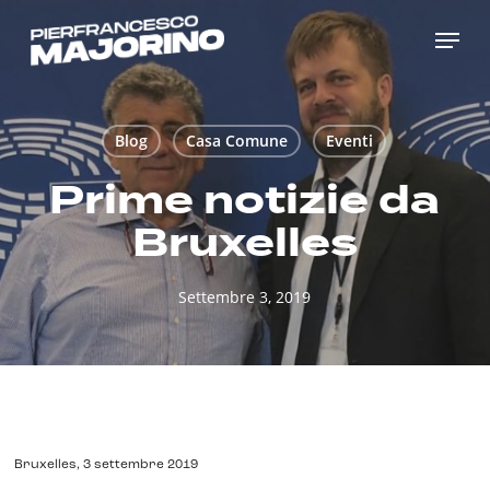
Skip
Menu
to
main
content
Blog
Casa Comune
Eventi
Prime notizie da
Bruxelles
Settembre 3, 2019
Bruxelles, 3 settembre 2019