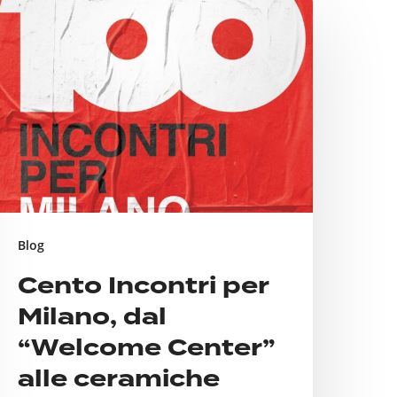
ento
ncontri
er
ilano,
al
Welcome
enter”
lle
eramiche
Blog
uzzo
Cento Incontri per
assando
Milano, dal
er
NPI
“Welcome Center”
alle ceramiche