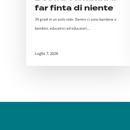
far finta di niente
niente
39 gradi in un asilo nido. Dentro ci sono bambine e
bambini, educatrici ed educatori.…
Luglio 7, 2026