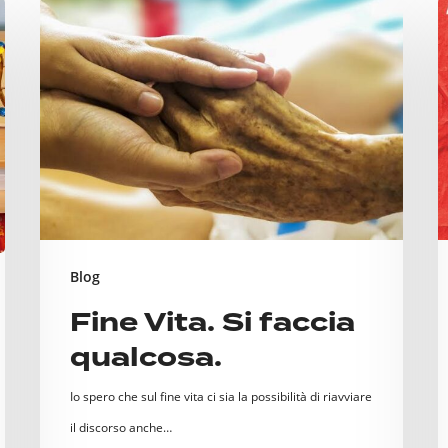
Fine
C
Vita.
I
Si
p
faccia
M
qualcosa.
d
“
C
a
c
Blog
P
Fine Vita. Si faccia
p
qualcosa.
p
A
Io spero che sul fine vita ci sia la possibilità di riavviare
il discorso anche…