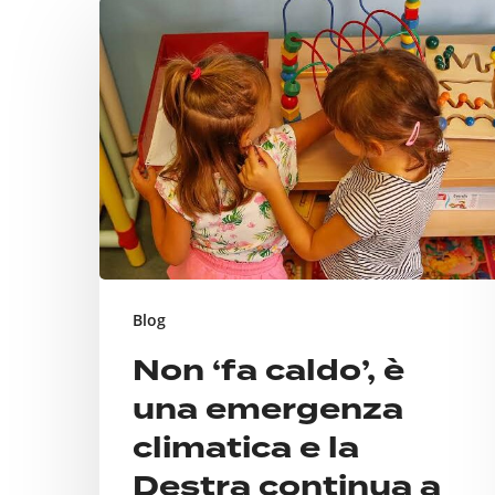
Non
‘fa
caldo’,
è
una
emergenza
climatica
e
la
Destra
Blog
continua
Non ‘fa caldo’, è
a
una emergenza
far
climatica e la
finta
Destra continua a
di