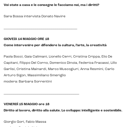
Voi state a casa e le consegne le facciamo noi, ma i diritti?
Sara Bossa intervista Donato Navire
_____________________________________
GIOVEDì 14 MAGGIO ORE 18
Come intervenire per difendere la cultura, l’arte, la creatività
Paola Bocci, Gaia Calimani, Lionello Cerri, Cristina Crippa, Elio De
Capitani, Filippo Del Corno, Domenico Dinoia, Federica Fracassi, Lillo
Garlisi, Cristina Mainardi, Marco Muscogiuri, Anna Resmini, Carlo
Arturo Sigon, Massimiliano Smeriglio
modera: Barbara Sorrentini
______________________________________
VENERDÌ 15 MAGGIO ore 18
Diritto al lavoro, diritto alla salute. Lo sviluppo: intelligente e sostenibile.
Giorgio Gori, Fabio Massa