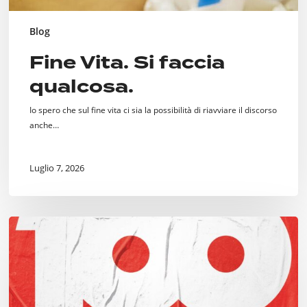
Blog
Fine Vita. Si faccia
qualcosa.
Io spero che sul fine vita ci sia la possibilità di riavviare il discorso
anche…
Luglio 7, 2026
Cento
Incontri
per
Milano,
dal
“Welcome