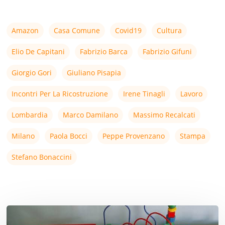
Amazon
Casa Comune
Covid19
Cultura
Elio De Capitani
Fabrizio Barca
Fabrizio Gifuni
Giorgio Gori
Giuliano Pisapia
Incontri Per La Ricostruzione
Irene Tinagli
Lavoro
Lombardia
Marco Damilano
Massimo Recalcati
Milano
Paola Bocci
Peppe Provenzano
Stampa
Stefano Bonaccini
Non
‘fa