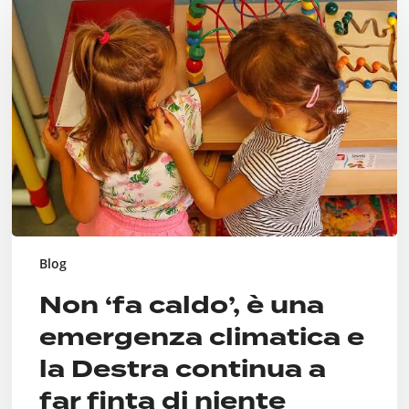
caldo’,
è
una
emergenza
climatica
e
la
Destra
continua
a
far
finta
di
Blog
niente
Non ‘fa caldo’, è una
emergenza climatica e
la Destra continua a
far finta di niente