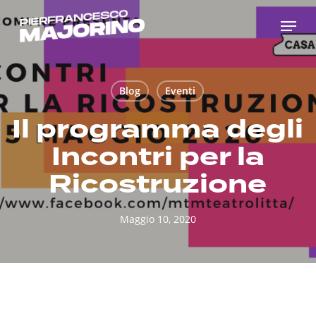
Skip
Menu
to
main
content
Blog
Eventi
Il programma degli
Incontri per la
Ricostruzione
Maggio 10, 2020