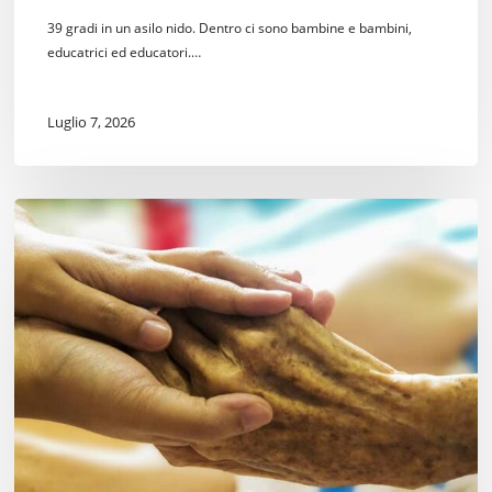
39 gradi in un asilo nido. Dentro ci sono bambine e bambini,
educatrici ed educatori.…
Luglio 7, 2026
Fine
Vita.
Si
faccia
qualcosa.