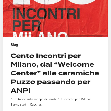
Center”
alle
ceramiche
Puzzo
passando
per
ANPI
Blog
Cento Incontri per
Milano, dal “Welcome
Center” alle ceramiche
Puzzo passando per
ANPI
Altre tappe sulla mappa dei nostri 100 incontri per Milano:
Siamo stati in Cascina…