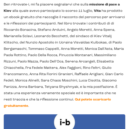
Ben ritrovate-i, mi fa piacere segnalarvi che sulla
missione di pace a
Kiev
alla quale avevo partecipato lo scorso 11 luglio,
Vita
ha prodotto
un ebook gratuito che raccoglie il racconto del percorso per arrivarci
e le riflessioni dei partecipanti. Nel libro trovate i contributi di di
Riccardo Bonacina, Stefano Arduini, Angelo Moretti, Anna Spena,
Marianella Sclavi, Leonardo Becchetti, del sindaco di Kiev Vitalij
Klitscho, del Nunzio Apostolio in Ucraina Visvaldas Kulbokas, di Paolo
Bergamaschi, Tommaso Cappelli, Anna Moretti, Monica Dall’Asta, Maria
Paola Rottino, Paolo Della Rocca, Pinuccia Montanari, Massimiliano
Rizzuni, Paolo Mazza, Paolo Dell’Oca, Serena Arcangeli, Elisabetta
Chiacchella, Fra Fedele Mattera, Alex Faggioni, Rino Feltri, Giulio
Francomanno, Anna Rita Fiorini Granieri, Raffaele Arigliani, Gian Carlo
Fedeli, Monica Alinelli, Sara Chaos Moschini, Luca Cisotta, Giacomo
Panizza, Anna Barbara, Tetyana Shyshnyak, e la mia postfazione. È
stata una esperienza veramente speciale ed è importante che ne
resti traccia e che la riflessione continui.
Qui potete scaricarlo
gratuitamente
.