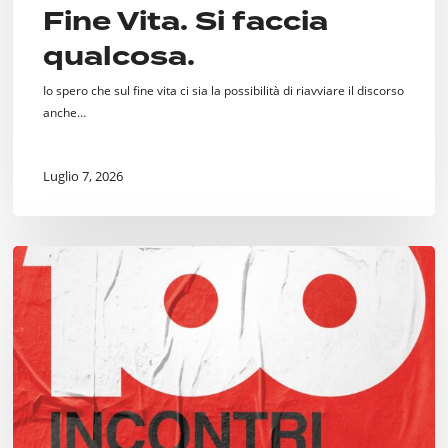
Fine Vita. Si faccia
qualcosa.
Io spero che sul fine vita ci sia la possibilità di riavviare il discorso
anche…
Luglio 7, 2026
Cento
Incontri
per
Milano,
dal
“Welcome
Center”
alle
ceramiche