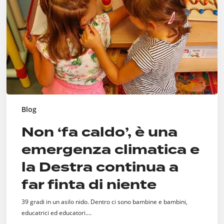
emergenza
climatica
e
la
Destra
continua
a
far
finta
di
Blog
niente
Non ‘fa caldo’, è una
emergenza climatica e
la Destra continua a
far finta di niente
39 gradi in un asilo nido. Dentro ci sono bambine e bambini,
educatrici ed educatori.…