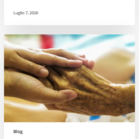
Luglio 7, 2026
Fine
Vita.
Si
faccia
qualcosa.
Blog