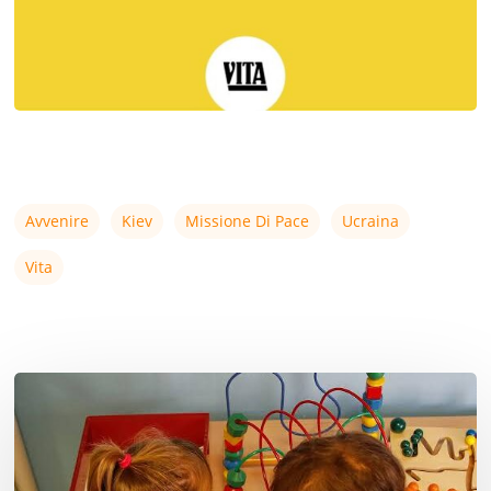
Avvenire
Kiev
Missione Di Pace
Ucraina
Vita
Non
‘fa
caldo’,
è
una