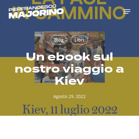
Skip
Menu
to
main
content
Blog
Libri
Un ebook sul
nostro viaggio a
Kiev
Agosto 29, 2022