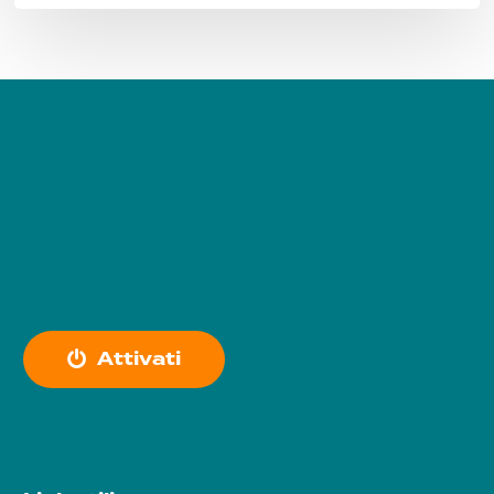
A
t
t
i
v
a
t
i