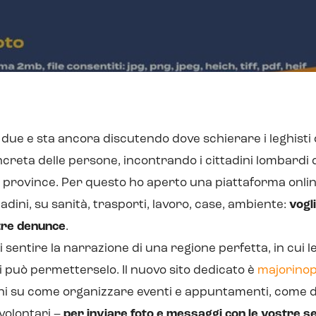
 due e sta ancora discutendo dove schierare i leghisti di
creta delle persone, incontrando i cittadini lombardi
e province. Per questo ho aperto una piattaforma onli
tadini, su sanità, trasporti, lavoro, case, ambiente:
vogl
stre denunce
.
 sentire la narrazione di una regione perfetta, in cui 
i può permetterselo. Il nuovo sito dedicato è
majorinop
oni su come organizzare eventi e appuntamenti, come
volontari –
per inviare foto e messaggi con le vostre se