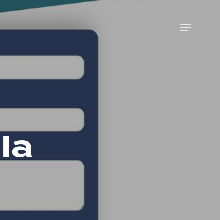
Menu
lla