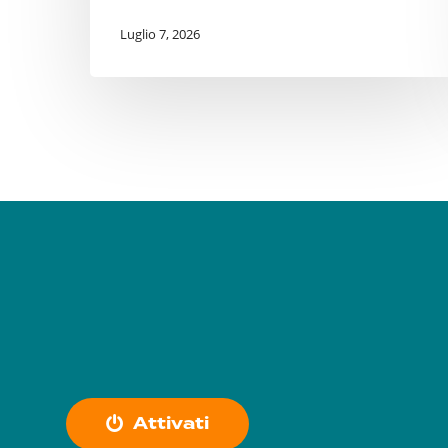
Luglio 7, 2026
A
t
t
i
v
a
t
i