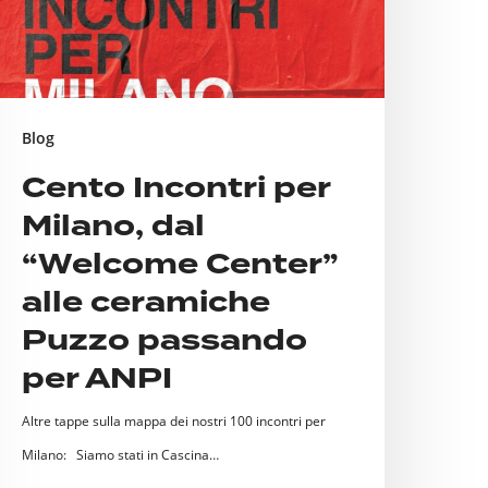
Welcome
enter”
lle
eramiche
Blog
uzzo
Cento Incontri per
assando
Milano, dal
er
NPI
“Welcome Center”
alle ceramiche
Puzzo passando
per ANPI
Altre tappe sulla mappa dei nostri 100 incontri per
Milano: Siamo stati in Cascina…