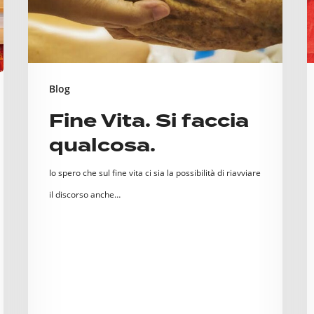
“
C
a
c
Blog
P
Fine Vita. Si faccia
p
qualcosa.
p
A
Io spero che sul fine vita ci sia la possibilità di riavviare
il discorso anche…