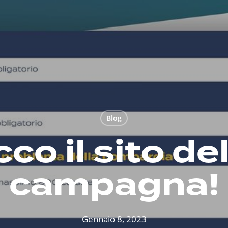
Blog
co il sito de
campagna!
Gennaio 8, 2023