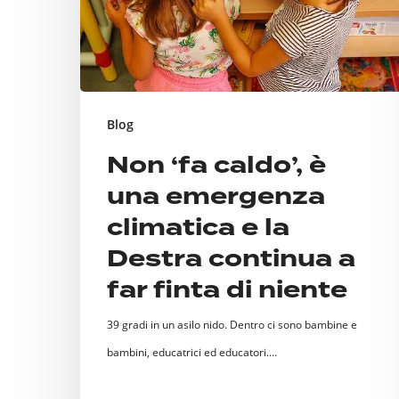
emergenza
climatica
e
la
Destra
Blog
continua
Non ‘fa caldo’, è
a
una emergenza
far
climatica e la
finta
Destra continua a
di
far finta di niente
niente
39 gradi in un asilo nido. Dentro ci sono bambine e
bambini, educatrici ed educatori.…