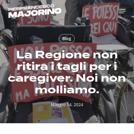
Skip
Menu
to
main
content
Blog
La Regione non
ritira i tagli per i
caregiver. Noi non
molliamo.
Maggio 14, 2024