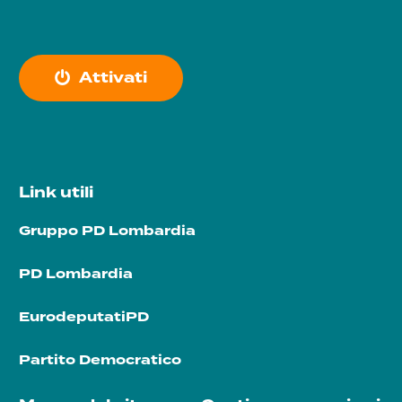
A
t
t
i
v
a
t
i
Link utili
Gruppo PD Lombardia
PD Lombardia
EurodeputatiPD
Partito Democratico