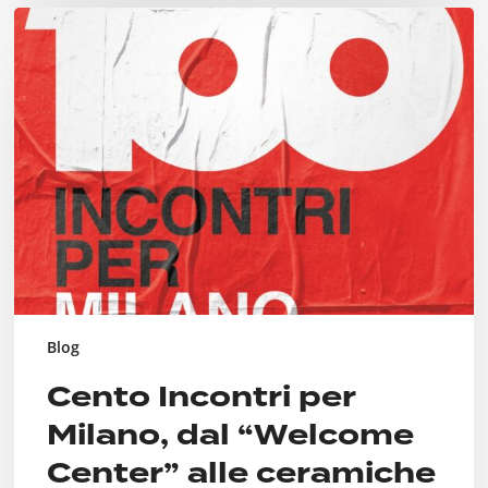
Cento
Incontri
per
Milano,
dal
“Welcome
Center”
alle
ceramiche
Puzzo
passando
per
ANPI
Blog
Cento Incontri per
Milano, dal “Welcome
Center” alle ceramiche