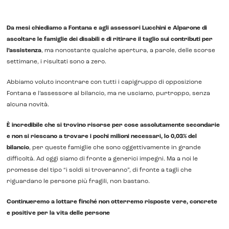
Da mesi chiediamo a Fontana e agli assessori Lucchini e Alparone di
ascoltare le famiglie dei disabili e di ritirare il taglio sui contributi per
l’assistenza
, ma nonostante qualche apertura, a parole, delle scorse
settimane, i risultati sono a zero.
Abbiamo voluto incontrare con tutti i capigruppo di opposizione
Fontana e l’assessore al bilancio, ma ne usciamo, purtroppo, senza
alcuna novità.
È incredibile che si trovino risorse per cose assolutamente secondarie
e non si riescano a trovare i pochi milioni necessari, lo 0,03% del
bilancio
, per queste famiglie che sono oggettivamente in grande
difficoltà. Ad oggi siamo di fronte a generici impegni. Ma a noi le
promesse del tipo “i soldi si troveranno”, di fronte a tagli che
riguardano le persone più fragili, non bastano.
Continueremo a lottare finché non otterremo risposte vere, concrete
e positive per la vita delle persone