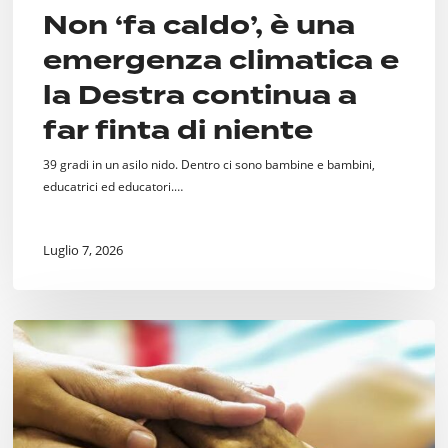
Non ‘fa caldo’, è una
emergenza climatica e
la Destra continua a
far finta di niente
39 gradi in un asilo nido. Dentro ci sono bambine e bambini,
educatrici ed educatori.…
Luglio 7, 2026
Fine
Vita.
Si
faccia
qualcosa.