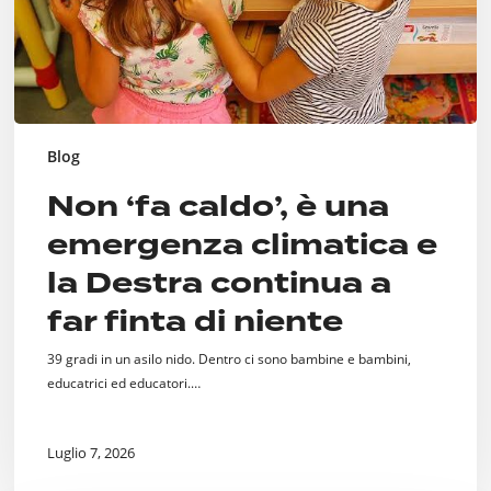
la
Destra
continua
a
far
finta
di
Blog
niente
Non ‘fa caldo’, è una
emergenza climatica e
la Destra continua a
far finta di niente
39 gradi in un asilo nido. Dentro ci sono bambine e bambini,
educatrici ed educatori.…
Luglio 7, 2026