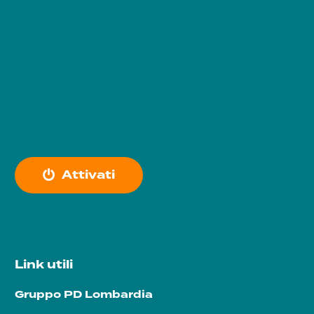
A
t
t
i
v
a
t
i
Link utili
Gruppo PD Lombardia