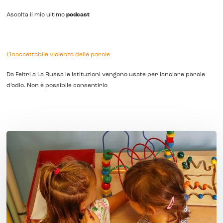
Ascolta il mio ultimo
podcast
L’Inaccettabile violenza delle parole
Da Feltri a La Russa le istituzioni vengono usate per lanciare parole
d’odio. Non è possibile consentirlo
Non
‘fa
caldo’,
è
una
emergenza
climatica
e