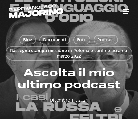
Skip
Menu
to
main
content
Blog
Documenti
Foto
Podcast
Rassegna stampa missione in Polonia e confine ucraino
marzo 2022
Ascolta il mio
ultimo podcast
Dicembre 11, 2024