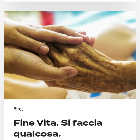
Fine
Vita.
Si
faccia
qualcosa.
Blog
Fine Vita. Si faccia
qualcosa.