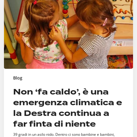
è
una
emergenza
climatica
e
la
Destra
continua
a
far
finta
di
Blog
niente
Non ‘fa caldo’, è una
emergenza climatica e
la Destra continua a
far finta di niente
39 gradi in un asilo nido. Dentro ci sono bambine e bambini,