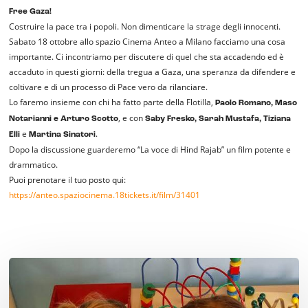
Free Gaza!
Costruire la pace tra i popoli. Non dimenticare la strage degli innocenti.
Sabato 18 ottobre allo spazio Cinema Anteo a Milano facciamo una cosa
importante. Ci incontriamo per discutere di quel che sta accadendo ed è
accaduto in questi giorni: della tregua a Gaza, una speranza da difendere e
coltivare e di un processo di Pace vero da rilanciare.
Lo faremo insieme con chi ha fatto parte della Flotilla,
Paolo Romano, Maso
, e con
Notarianni e Arturo Scotto
Saby Fresko, Sarah Mustafa, Tiziana
e
.
Elli
Martina Sinatori
Dopo la discussione guarderemo “La voce di Hind Rajab” un film potente e
drammatico.
Puoi prenotare il tuo posto qui:
https://anteo.spaziocinema.18tickets.it/film/31401
Non
‘fa
caldo’,