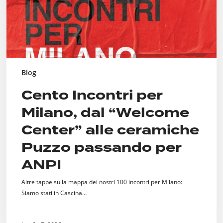
ceramiche
Puzzo
passando
per
ANPI
Blog
Cento Incontri per
Milano, dal “Welcome
Center” alle ceramiche
Puzzo passando per
ANPI
Altre tappe sulla mappa dei nostri 100 incontri per Milano:
Siamo stati in Cascina…