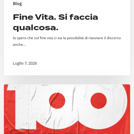
Blog
Fine Vita. Si faccia
qualcosa.
Io spero che sul fine vita ci sia la possibilità di riavviare il discorso
anche…
Luglio 7, 2026
Cento
Incontri
per
Milano,
dal
“Welcome
Center”
alle