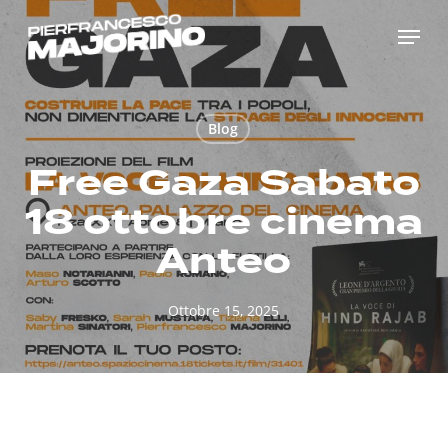
Skip
Menu
to
main
content
Blog
Free Gaza Sabato
18 ottobre cinema
Anteo
Ottobre 15, 2025