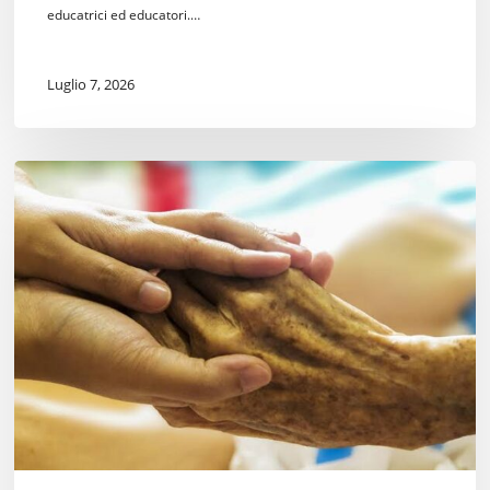
educatrici ed educatori.…
Luglio 7, 2026
Fine
Vita.
Si
faccia
qualcosa.