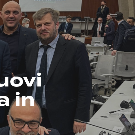
Menu
uovi
a in