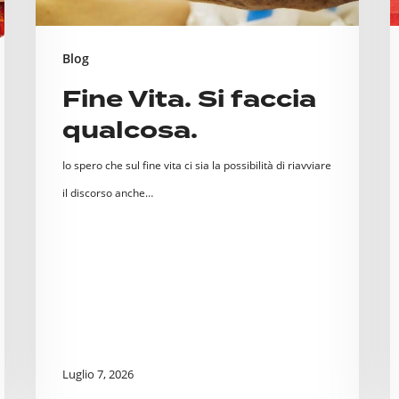
a
c
Blog
P
Fine Vita. Si faccia
p
qualcosa.
p
A
Io spero che sul fine vita ci sia la possibilità di riavviare
il discorso anche…
Luglio 7, 2026