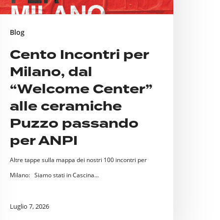
lle
eramiche
Blog
uzzo
Cento Incontri per
assando
Milano, dal
er
NPI
“Welcome Center”
alle ceramiche
Puzzo passando
per ANPI
Altre tappe sulla mappa dei nostri 100 incontri per
Milano: Siamo stati in Cascina…
Luglio 7, 2026