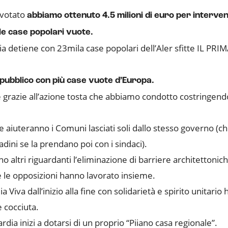
 votato
abbiamo ottenuto 4.5 milioni di euro per interven
 le case popolari vuote.
a detiene con 23mila case popolari dell’Aler sfitte IL PR
 pubblico con più case vuote d’Europa.
e grazie all’azione tosta che abbiamo condotto costringend
che aiuteranno i Comuni lasciati soli dallo stesso governo (c
adini se la prendano poi con i sindaci).
o altri riguardanti l’eliminazione di barriere architettonic
e le opposizioni hanno lavorato insieme.
a Viva dall’inizio alla fine con solidarietà e spirito unitar
 cocciuta.
dia inizi a dotarsi di un proprio “Piiano casa regionale”.