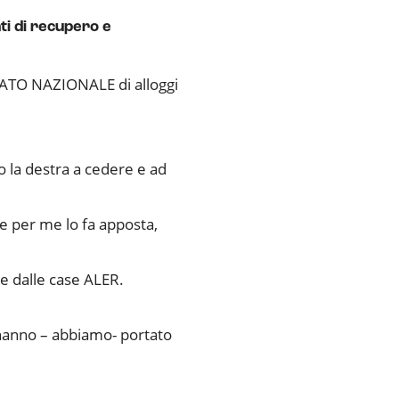
ti di recupero e
IMATO NAZIONALE di alloggi
o la destra a cedere e ad
he per me lo fa apposta,
he dalle case ALER.
io hanno – abbiamo- portato