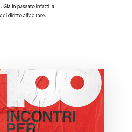
Già in passato infatti la
 diritto all’abitare.
ento
ncontri
er
ilano,
al
Welcome
enter”