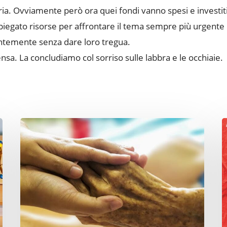
a. Ovviamente però ora quei fondi vanno spesi e investiti. 
iegato risorse per affrontare il tema sempre più urgente del
antemente senza dare loro tregua.
nsa. La concludiamo col sorriso sulle labbra e le occhiaie.
Fine
C
Vita.
I
Si
p
faccia
M
qualcosa.
d
“
C