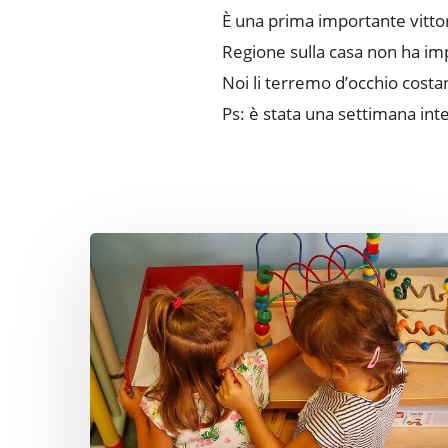
È una prima importante vittori
Regione sulla casa non ha imp
Noi li terremo d’occhio cost
Ps: è stata una settimana inte
Non
‘fa
caldo’,
è
una
emergenza
climatica