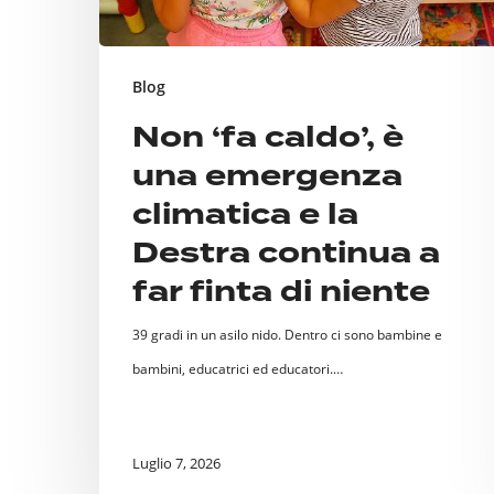
e
la
Destra
Blog
continua
Non ‘fa caldo’, è
a
una emergenza
far
climatica e la
finta
Destra continua a
di
far finta di niente
niente
39 gradi in un asilo nido. Dentro ci sono bambine e
bambini, educatrici ed educatori.…
Luglio 7, 2026