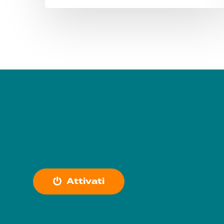
A
t
t
i
v
a
t
i