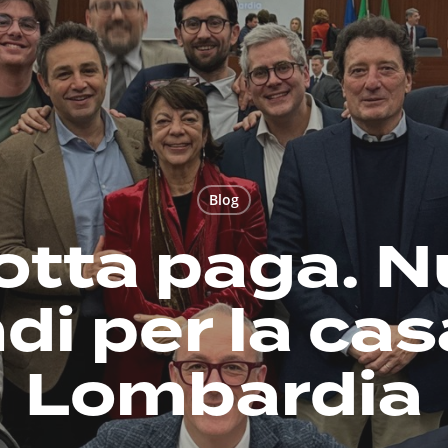
Blog
lotta paga. N
di per la cas
Lombardia