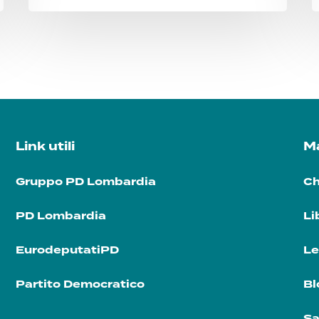
Link utili
Ma
Gruppo PD Lombardia
Ch
PD Lombardia
Li
EurodeputatiPD
Le
Partito Democratico
Bl
Sa