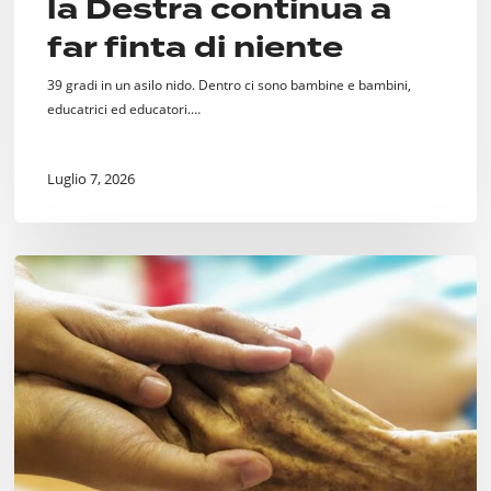
la Destra continua a
far finta di niente
39 gradi in un asilo nido. Dentro ci sono bambine e bambini,
educatrici ed educatori.…
Luglio 7, 2026
Fine
Vita.
Si
faccia
qualcosa.