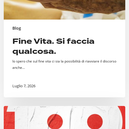
Blog
Fine Vita. Si faccia
qualcosa.
Io spero che sul fine vita ci sia la possibilità di riavviare il discorso
anche…
Luglio 7, 2026
Cento
Incontri
per
Milano,