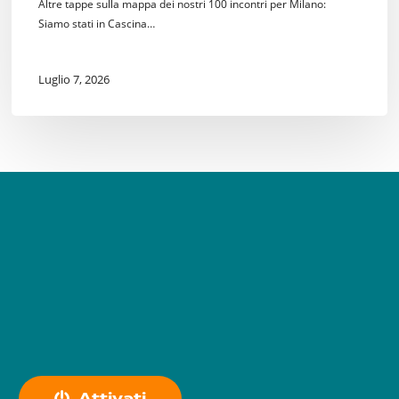
Altre tappe sulla mappa dei nostri 100 incontri per Milano:
Siamo stati in Cascina…
Luglio 7, 2026
A
t
t
i
v
a
t
i