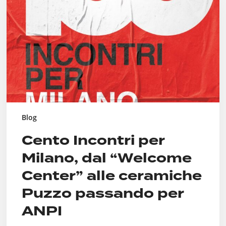
dal
“Welcome
Center”
alle
ceramiche
Puzzo
passando
per
ANPI
Blog
Cento Incontri per
Milano, dal “Welcome
Center” alle ceramiche
Puzzo passando per
ANPI