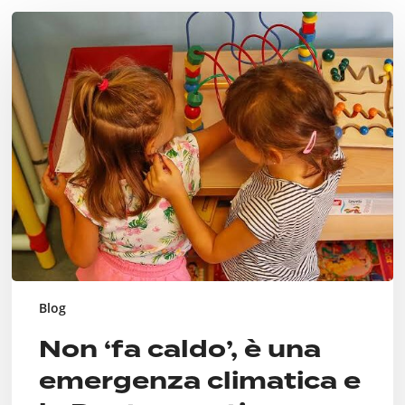
Non
‘fa
caldo’,
è
una
emergenza
climatica
e
la
Destra
continua
a
far
finta
di
Blog
niente
Non ‘fa caldo’, è una
emergenza climatica e