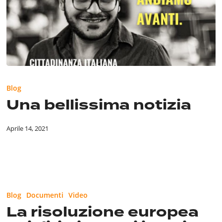
Una
bellissima
Blog
notizia
Una bellissima notizia
Aprile 14, 2021
La
risoluzione
Blog
Documenti
Video
europea
La risoluzione europea
sui
diritti