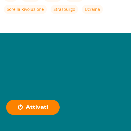
Sorella Rivoluzione
Strasburgo
Ucraina
A
t
t
i
v
a
t
i