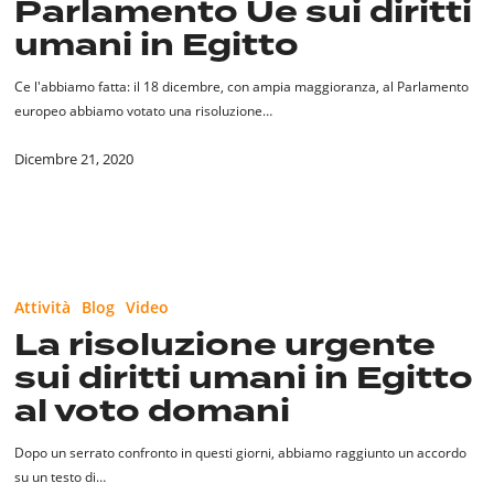
Parlamento Ue sui diritti
Parlamento
umani in Egitto
Ue
sui
Ce l'abbiamo fatta: il 18 dicembre, con ampia maggioranza, al Parlamento
diritti
europeo abbiamo votato una risoluzione…
umani
in
Dicembre 21, 2020
Egitto
Attività
Blog
Video
La risoluzione urgente
sui diritti umani in Egitto
al voto domani
Dopo un serrato confronto in questi giorni, abbiamo raggiunto un accordo
su un testo di…