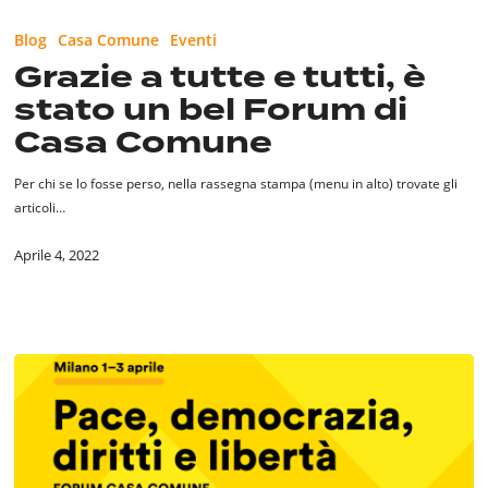
Grazie
a
Blog
Casa Comune
Eventi
tutte
Grazie a tutte e tutti, è
e
stato un bel Forum di
tutti,
è
Casa Comune
stato
un
Per chi se lo fosse perso, nella rassegna stampa (menu in alto) trovate gli
bel
articoli…
Forum
di
Aprile 4, 2022
Casa
Comune