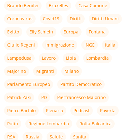
Brando Benifei
Bruxelles
Casa Comune
Coronavirus
Covid19
Diritti
Diritti Umani
Egitto
Elly Schlein
Europa
Fontana
Giulio Regeni
Immigrazione
INGE
Italia
Lampedusa
Lavoro
Libia
Lombardia
Majorino
Migranti
Milano
Parlamento Europeo
Partito Democratico
Patrick Zaki
PD
Pierfrancesco Majorino
Pietro Bartolo
Plenaria
Podcast
Povertà
Putin
Regione Lombardia
Rotta Balcanica
RSA
Russia
Salute
Sanità