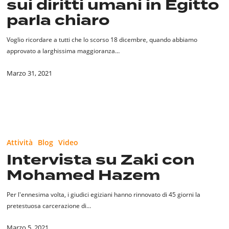
sui diritti umani in Egitto
umani
parla chiaro
in
Egitto
Voglio ricordare a tutti che lo scorso 18 dicembre, quando abbiamo
parla
approvato a larghissima maggioranza…
chiaro
Marzo 31, 2021
Intervista
su
Attività
Blog
Video
Zaki
Intervista su Zaki con
con
Mohamed Hazem
Mohamed
Hazem
Per l'ennesima volta, i giudici egiziani hanno rinnovato di 45 giorni la
pretestuosa carcerazione di…
Marzo 5, 2021