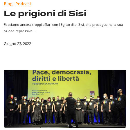
Blog
Podcast
di
Le prigioni di Sisi
Sisi
Facciamo ancora troppi affari con l'Egitto di al Sisi, che prosegue nella sua
azione repressiva.…
Giugno 23, 2022