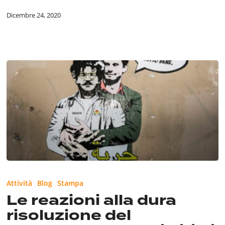
Dicembre 24, 2020
Le
reazioni
Attività
Blog
Stampa
alla
Le reazioni alla dura
dura
risoluzione del
risoluzione
del