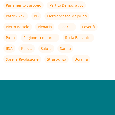
Parlamento Europeo
Partito Democratico
Patrick Zaki
PD
Pierfrancesco Majorino
Pietro Bartolo
Plenaria
Podcast
Povertà
Putin
Regione Lombardia
Rotta Balcanica
RSA
Russia
Salute
Sanità
Sorella Rivoluzione
Strasburgo
Ucraina