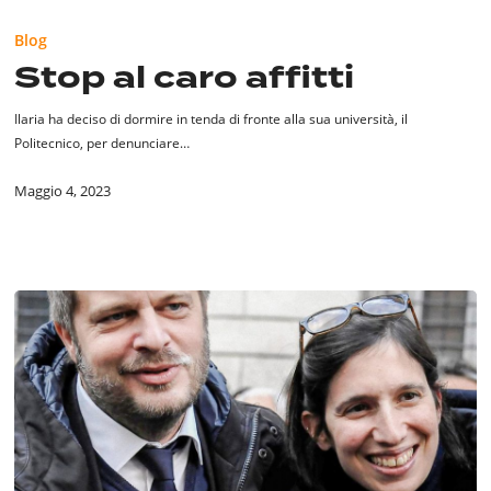
Stop
al
Blog
caro
Stop al caro affitti
affitti
Ilaria ha deciso di dormire in tenda di fronte alla sua università, il
Politecnico, per denunciare…
Maggio 4, 2023