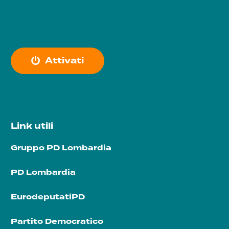
A
t
t
i
v
a
t
i
Link utili
Gruppo PD Lombardia
PD Lombardia
EurodeputatiPD
Partito Democratico