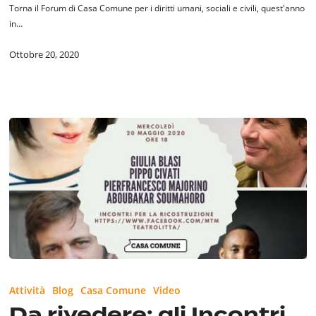
Torna il Forum di Casa Comune per i diritti umani, sociali e civili, quest'anno
in…
Ottobre 20, 2020
Da
rivedere:
Attività
Blog
Casa Comune
Video
gli
Da rivedere: gli Incontri
Incontri