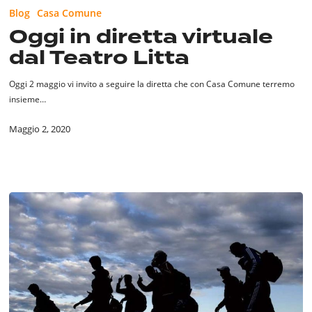
in
Blog
Casa Comune
diretta
Oggi in diretta virtuale
virtuale
dal Teatro Litta
dal
Teatro
Litta
Oggi 2 maggio vi invito a seguire la diretta che con Casa Comune terremo
insieme…
Maggio 2, 2020