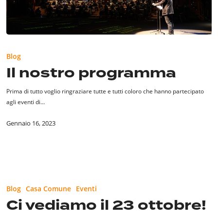
Il
nostro
Blog
programma
Il nostro programma
Prima di tutto voglio ringraziare tutte e tutti coloro che hanno partecipato
agli eventi di…
Gennaio 16, 2023
Ci
vediamo
Blog
Casa Comune
Eventi
il
Ci vediamo il 23 ottobre!
23
ottobre!