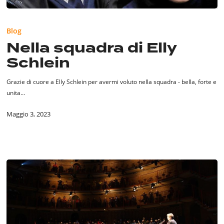
Nella
squadra
Blog
di
Nella squadra di Elly
Elly
Schlein
Schlein
Grazie di cuore a Elly Schlein per avermi voluto nella squadra - bella, forte e
unita…
Maggio 3, 2023