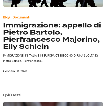
Immigrazione:
appello
Blog
Documenti
di
Immigrazione: appello di
Pietro
Pietro Bartolo,
Bartolo,
Pierfrancesco
Pierfrancesco Majorino,
Majorino,
Elly Schlein
Elly
Schlein
IMMIGRAZIONE: IN ITALIA E IN EUROPA C’È BISOGNO DI UNA SVOLTA Di
Pietro Bartolo, Pierfrancesco…
Gennaio 30, 2020
I più letti