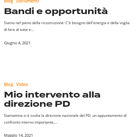
Blog
Documenti
opportunità
Bandi e opportunità
Siamo nel pieno della ricostruzione. C'è bisogno dell'energia e della voglia
di fare di tutte e…
Giugno 4, 2021
Mio
intervento
Blog
Video
alla
Mio intervento alla
direzione
direzione PD
PD
Stamattina si è svolta la direzione nazionale del PD, un appuntamento di
confronto interno importante,…
Maggio 14, 2021