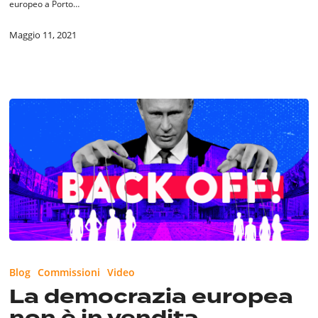
europeo a Porto…
Maggio 11, 2021
La
democrazia
Blog
Commissioni
Video
europea
La democrazia europea
non
non è in vendita
è