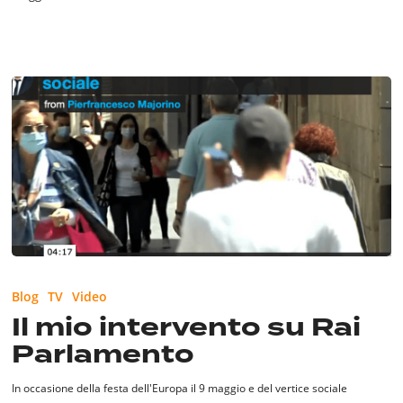
Il
mio
Blog
TV
Video
intervento
Il mio intervento su Rai
su
Parlamento
Rai
Parlamento
In occasione della festa dell'Europa il 9 maggio e del vertice sociale