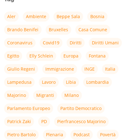
Aler
Ambiente
Beppe Sala
Bosnia
Brando Benifei
Bruxelles
Casa Comune
Coronavirus
Covid19
Diritti
Diritti Umani
Egitto
Elly Schlein
Europa
Fontana
Giulio Regeni
Immigrazione
INGE
Italia
Lampedusa
Lavoro
Libia
Lombardia
Majorino
Migranti
Milano
Parlamento Europeo
Partito Democratico
Patrick Zaki
PD
Pierfrancesco Majorino
Pietro Bartolo
Plenaria
Podcast
Povertà