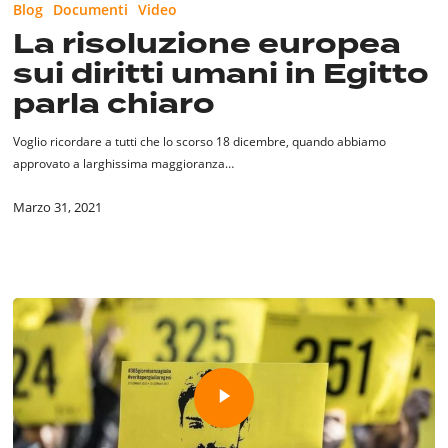
Blog
Documenti
Video
europea
La risoluzione europea
sui
sui diritti umani in Egitto
diritti
umani
parla chiaro
in
Egitto
Voglio ricordare a tutti che lo scorso 18 dicembre, quando abbiamo
parla
approvato a larghissima maggioranza…
chiaro
Marzo 31, 2021