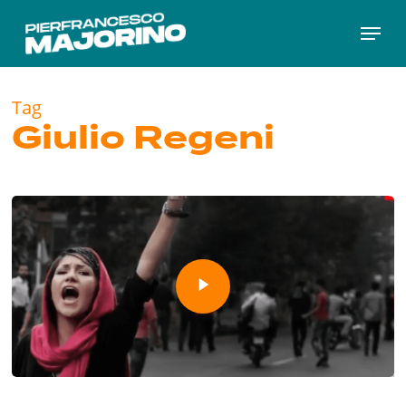
Skip
Menu
to
main
content
Tag
Giulio Regeni