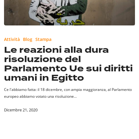
Le
reazioni
Attività
Blog
Stampa
alla
Le reazioni alla dura
dura
risoluzione del
risoluzione
del
Parlamento Ue sui diritti
Parlamento
umani in Egitto
Ue
sui
Ce l'abbiamo fatta: il 18 dicembre, con ampia maggioranza, al Parlamento
diritti
europeo abbiamo votato una risoluzione…
umani
in
Dicembre 21, 2020
Egitto