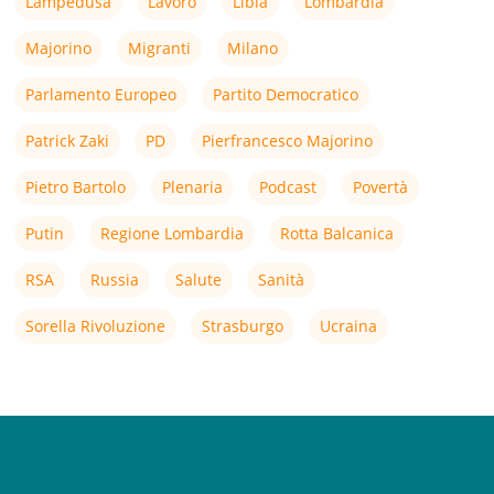
Lampedusa
Lavoro
Libia
Lombardia
Majorino
Migranti
Milano
Parlamento Europeo
Partito Democratico
Patrick Zaki
PD
Pierfrancesco Majorino
Pietro Bartolo
Plenaria
Podcast
Povertà
Putin
Regione Lombardia
Rotta Balcanica
RSA
Russia
Salute
Sanità
Sorella Rivoluzione
Strasburgo
Ucraina