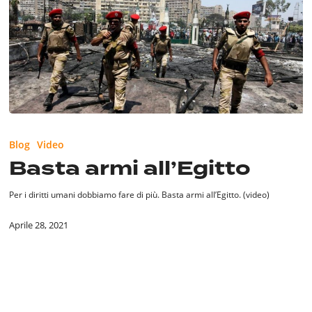
Basta
armi
Blog
Video
all’Egitto
Basta armi all’Egitto
Per i diritti umani dobbiamo fare di più. Basta armi all’Egitto. (video)
Aprile 28, 2021
La
risoluzione