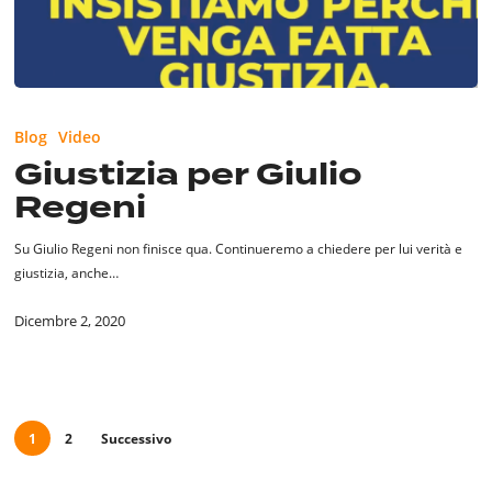
Giustizia
per
Blog
Video
Giulio
Giustizia per Giulio
Regeni
Regeni
Su Giulio Regeni non finisce qua. Continueremo a chiedere per lui verità e
giustizia, anche…
Dicembre 2, 2020
1
2
Successivo