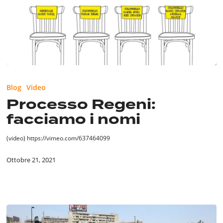
Processo
Regeni:
Blog
Video
facciamo
Processo Regeni:
i
facciamo i nomi
nomi
(video) https://vimeo.com/637464099
Ottobre 21, 2021