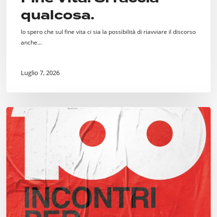
qualcosa.
Io spero che sul fine vita ci sia la possibilità di riavviare il discorso
anche…
Luglio 7, 2026
Cento
Incontri
per
Milano,
dal
“Welcome
Center”
alle
ceramiche
Puzzo