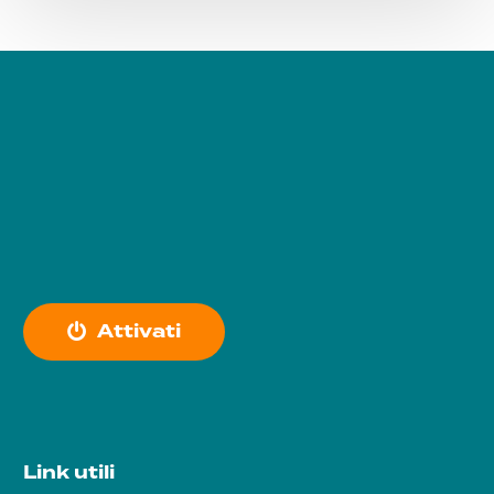
A
t
t
i
v
a
t
i
Link utili