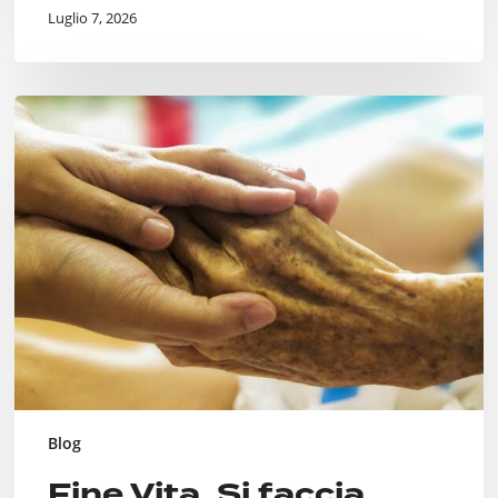
Luglio 7, 2026
Fine
Vita.
Si
faccia
qualcosa.
Blog
Fine Vita. Si faccia