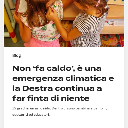
climatica
e
la
Destra
continua
a
far
finta
di
Blog
niente
Non ‘fa caldo’, è una
emergenza climatica e
la Destra continua a
far finta di niente
39 gradi in un asilo nido. Dentro ci sono bambine e bambini,
educatrici ed educatori.…