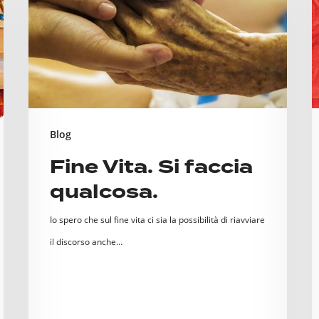
faccia
M
qualcosa.
d
“
C
a
c
Blog
P
Fine Vita. Si faccia
p
qualcosa.
p
A
Io spero che sul fine vita ci sia la possibilità di riavviare
il discorso anche…