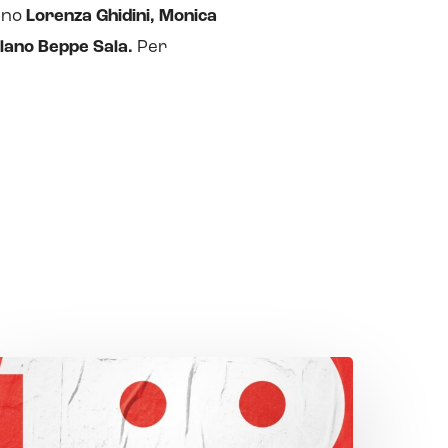
anno
Lorenza Ghidini, Monica
ilano Beppe Sala.
Per
ento
ncontri
er