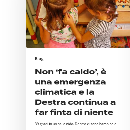
è
una
emergenza
climatica
e
la
Destra
Blog
continua
Non ‘fa caldo’, è
a
una emergenza
far
climatica e la
finta
Destra continua a
di
far finta di niente
niente
39 gradi in un asilo nido. Dentro ci sono bambine e