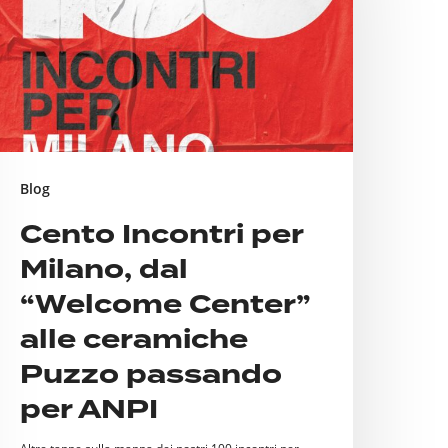
ilano,
al
Welcome
enter”
lle
eramiche
Blog
uzzo
Cento Incontri per
assando
Milano, dal
er
NPI
“Welcome Center”
alle ceramiche
Puzzo passando
per ANPI