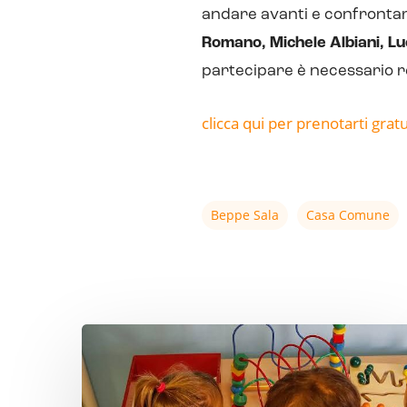
andare avanti e confrontarc
Romano, Michele Albiani, Luc
partecipare è necessario r
clicca qui per prenotarti gra
Beppe Sala
Casa Comune
Non
‘fa
caldo’,