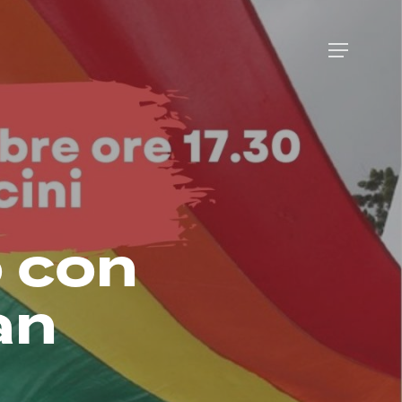
Menu
o con
an