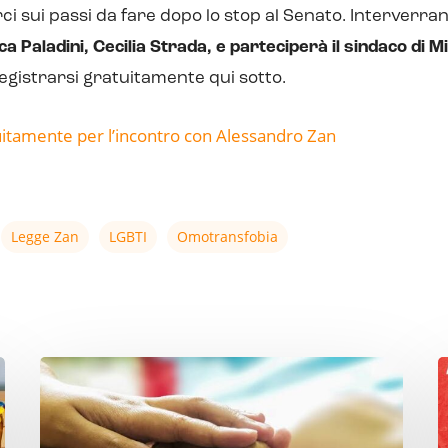
i sui passi da fare dopo lo stop al Senato. Interverr
a Paladini, Cecilia Strada, e parteciperà il sindaco di M
egistrarsi gratuitamente qui sotto.
tuitamente per l’incontro con Alessandro Zan
Legge Zan
LGBTI
Omotransfobia
Fine
C
Vita.
I
Si
p