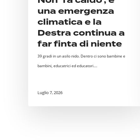
Non ‘fa caldo’, è
a
una emergenza
far
climatica e la
finta
Destra continua a
di
far finta di niente
niente
39 gradi in un asilo nido. Dentro ci sono bambine e
bambini, educatrici ed educatori.…
Luglio 7, 2026