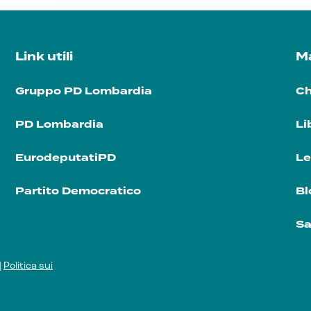
Link utili
Ma
Gruppo PD Lombardia
Ch
PD Lombardia
Li
EurodeputatiPD
Le
Partito Democratico
Bl
Sa
|
Politica sui