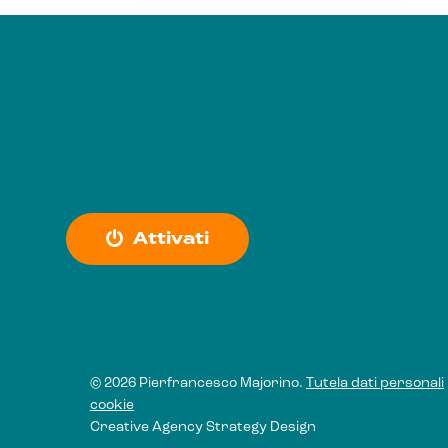
A
t
t
i
v
a
t
i
© 2026 Pierfrancesco Majorino.
Tutela dati personali
cookie
Creative Agency
Strategy Design