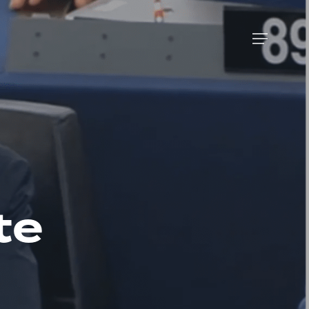
Menu
te