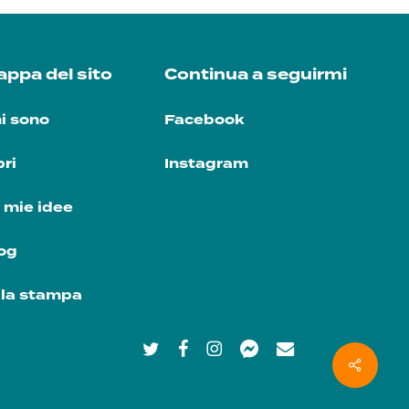
ppa del sito
Continua a seguirmi
i sono
Facebook
bri
Instagram
 mie idee
og
la stampa
twitter
facebook
instagram
messenger
email
Share