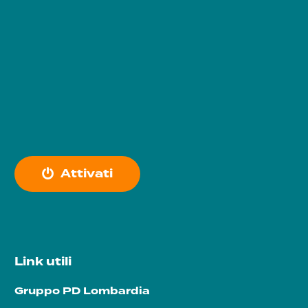
A
t
t
i
v
a
t
i
Link utili
Gruppo PD Lombardia