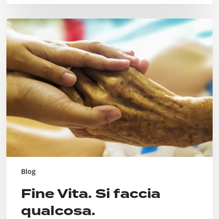
Fine
Vita.
Si
faccia
qualcosa.
Blog
Fine Vita. Si faccia
qualcosa.