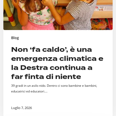
la
Destra
continua
a
far
finta
di
Blog
niente
Non ‘fa caldo’, è una
emergenza climatica e
la Destra continua a
far finta di niente
39 gradi in un asilo nido. Dentro ci sono bambine e bambini,
educatrici ed educatori.…
Luglio 7, 2026