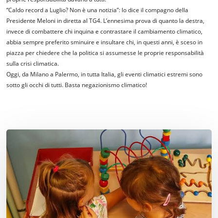
“Caldo record a Luglio? Non è una notizia”: lo dice il compagno della
Presidente Meloni in diretta al TG4. L’ennesima prova di quanto la destra,
invece di combattere chi inquina e contrastare il cambiamento climatico,
abbia sempre preferito sminuire e insultare chi, in questi anni, è sceso in
piazza per chiedere che la politica si assumesse le proprie responsabilità
sulla crisi climatica.
Oggi, da Milano a Palermo, in tutta Italia, gli eventi climatici estremi sono
sotto gli occhi di tutti. Basta negazionismo climatico!
Non
‘fa
caldo’,
è
una
emergenza
climatica
e