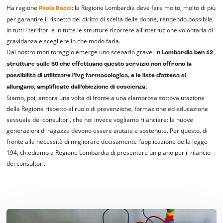
Ha ragione
: la Regione Lombardia deve fare molto, molto di più
Paola Bocci
per garantire il rispetto del diritto di scelta delle donne, rendendo possibile
in tutti i territori e in tutte le strutture ricorrere all’interruzione volontaria di
gravidanza e scegliere in che modo farla.
Dal nostro monitoraggio emerge uno scenario grave: i
n Lombardia ben 12
strutture sulle 50 che effettuano questo servizio non offrono la
possibilità di utilizzare l’Ivg farmacologica, e le liste d’attesa si
allungano, amplificate dall’obiezione di coscienza.
Siamo, poi, ancora una volta di fronte a una clamorosa sottovalutazione
della Regione rispetto al ruolo di prevenzione, formazione ed educazione
sessuale dei consultori, che noi invece vogliamo rilanciare: le nuove
generazioni di ragazze devono essere aiutate e sostenute. Per questo, di
fronte alla necessità di migliorare decisamente l’applicazione della legge
194, chiediamo a Regione Lombardia di presentare un piano per il rilancio
dei consultori.
Non