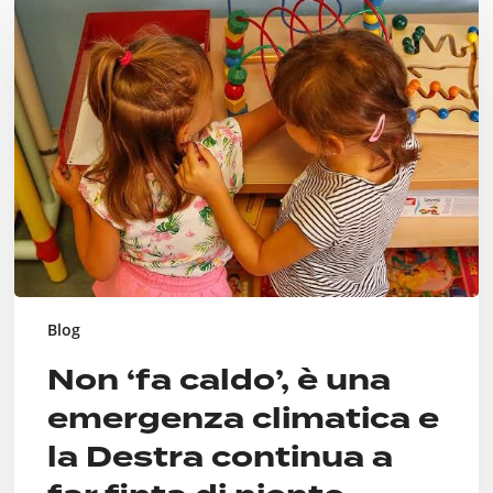
‘fa
caldo’,
è
una
emergenza
climatica
e
la
Destra
continua
a
far
finta
di
Blog
niente
Non ‘fa caldo’, è una
emergenza climatica e
la Destra continua a