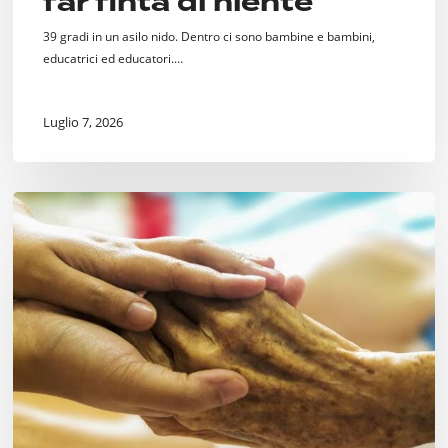
far finta di niente
39 gradi in un asilo nido. Dentro ci sono bambine e bambini,
educatrici ed educatori.…
Luglio 7, 2026
Fine
Vita.
Si
faccia
qualcosa.