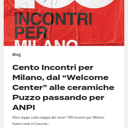
Center”
alle
ceramiche
Puzzo
passando
per
ANPI
Blog
Cento Incontri per
Milano, dal “Welcome
Center” alle ceramiche
Puzzo passando per
ANPI
Altre tappe sulla mappa dei nostri 100 incontri per Milano:
Siamo stati in Cascina…