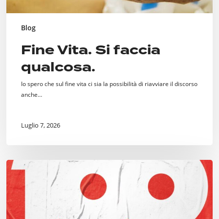
Blog
Fine Vita. Si faccia
qualcosa.
Io spero che sul fine vita ci sia la possibilità di riavviare il discorso
anche…
Luglio 7, 2026
Cento
Incontri
per
Milano,
dal
“Welcome