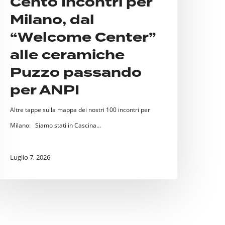
Cento Incontri per
assando
Milano, dal
er
NPI
“Welcome Center”
alle ceramiche
Puzzo passando
per ANPI
Altre tappe sulla mappa dei nostri 100 incontri per
Milano: Siamo stati in Cascina…
Luglio 7, 2026