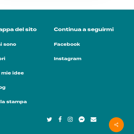
ppa del sito
Continua a seguirmi
i sono
Facebook
bri
Instagram
 mie idee
og
la stampa
twitter
facebook
instagram
messenger
email
Share