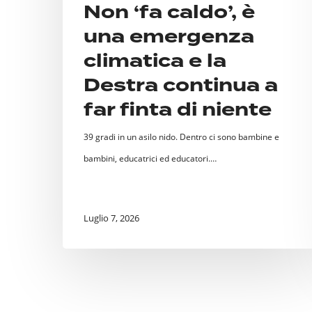
continua
Non ‘fa caldo’, è
a
una emergenza
far
climatica e la
finta
Destra continua a
di
far finta di niente
niente
39 gradi in un asilo nido. Dentro ci sono bambine e
bambini, educatrici ed educatori.…
Luglio 7, 2026