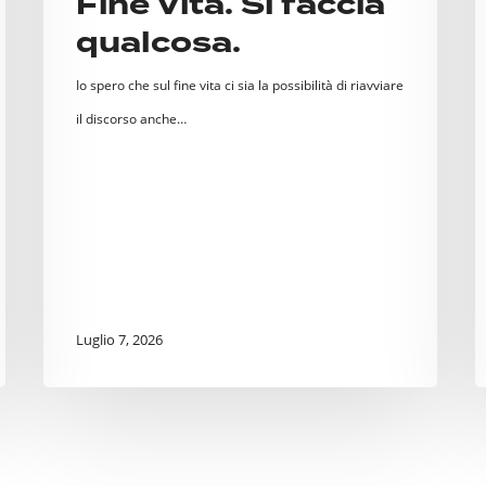
Fine Vita. Si faccia
p
qualcosa.
p
A
Io spero che sul fine vita ci sia la possibilità di riavviare
il discorso anche…
Luglio 7, 2026