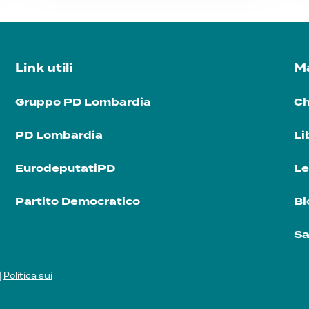
Link utili
Ma
Gruppo PD Lombardia
Ch
PD Lombardia
Li
EurodeputatiPD
Le
Partito Democratico
Bl
Sa
|
Politica sui