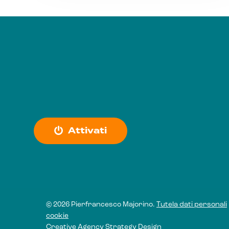
A
t
t
i
v
a
t
i
© 2026 Pierfrancesco Majorino.
Tutela dati personali
cookie
Creative Agency
Strategy Design