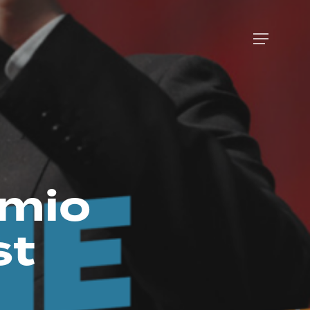
Menu
 mio
st