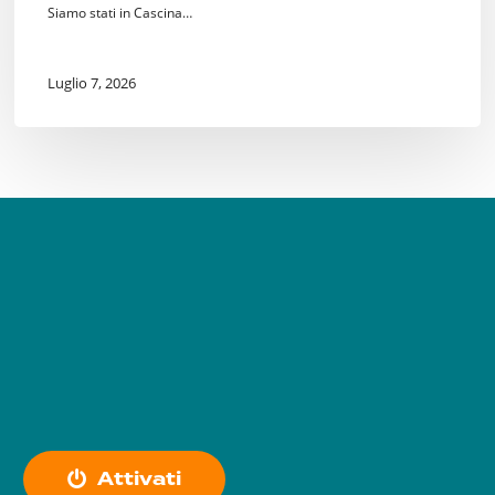
Siamo stati in Cascina…
Luglio 7, 2026
A
t
t
i
v
a
t
i