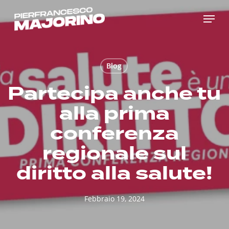
Skip
Menu
to
main
content
Blog
Partecipa anche tu
alla prima
conferenza
regionale sul
diritto alla salute!
Febbraio 19, 2024