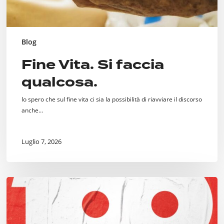
Blog
Fine Vita. Si faccia
qualcosa.
Io spero che sul fine vita ci sia la possibilità di riavviare il discorso
anche…
Luglio 7, 2026
Cento
Incontri
per
Milano,