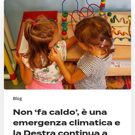
Non
‘fa
caldo’,
è
una
emergenza
climatica
e
la
Destra
continua
a
far
finta
di
Blog
niente
Non ‘fa caldo’, è una
emergenza climatica e
la Destra continua a