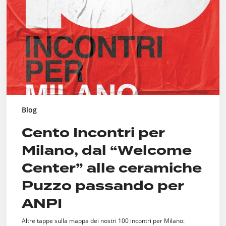
dal
“Welcome
Center”
alle
ceramiche
Puzzo
passando
per
ANPI
Blog
Cento Incontri per
Milano, dal “Welcome
Center” alle ceramiche
Puzzo passando per
ANPI
Altre tappe sulla mappa dei nostri 100 incontri per Milano: