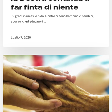
far finta di niente
39 gradi in un asilo nido. Dentro ci sono bambine e bambini,
educatrici ed educatori.…
Luglio 7, 2026
Fine
Vita.
Si
faccia
qualcosa.