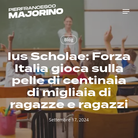
Skip
Menu
to
main
content
Blog
Ius Scholae: Forza
Italia gioca sulla
pelle di centinaia
di migliaia di
ragazze e ragazzi
Settembre 17, 2024