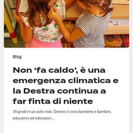
climatica
e
la
Destra
continua
a
far
finta
di
Blog
niente
Non ‘fa caldo’, è una
emergenza climatica e
la Destra continua a
far finta di niente
39 gradi in un asilo nido. Dentro ci sono bambine e bambini,
educatrici ed educatori.…