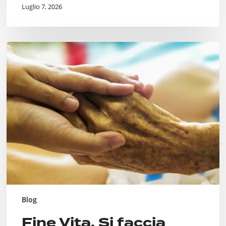
Luglio 7, 2026
Fine
Vita.
Si
faccia
qualcosa.
Blog
Fine Vita. Si faccia