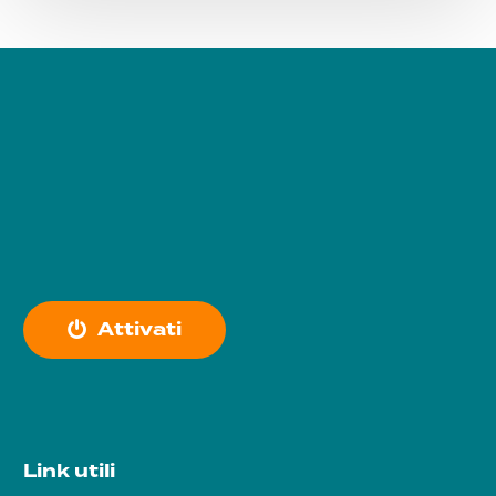
A
t
t
i
v
a
t
i
Link utili