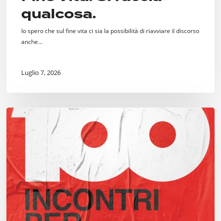
qualcosa.
Io spero che sul fine vita ci sia la possibilità di riavviare il discorso
anche…
Luglio 7, 2026
Cento
Incontri
per
Milano,
dal
“Welcome
Center”
alle
ceramiche
Puzzo
passando