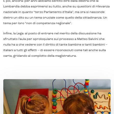
E poi, ancora: per anni abbiamo sentito dire dalla destra che la
Lombardia debba esprimersi su tutto, anche su questioni di rilevanza
nazionale in quanto “terzo Parlamento d’Italia”, ma ora si nasconde
dietro un dito su un tema cruciale come quello della cittadinanza. Un
tema per loro “non di competenza regionale”.
Infine, la Lega: al posto di entrare nel merito della discussione ha
sfruttato l’aula per sproloquiare sul processo a Matteo Salvini che
nulla ha a che vedere con il diritto di tante bambine e tanti bambini –
italiani a tutti gli effetti – di essere riconosciuti come tali anche sulla
carta, gridando al complotto della magistratura.
Non
‘fa
caldo’,
è
una
emergenza