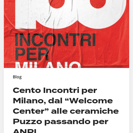
per
Milano,
dal
“Welcome
Center”
alle
ceramiche
Puzzo
passando
per
ANPI
Blog
Cento Incontri per
Milano, dal “Welcome
Center” alle ceramiche
Puzzo passando per
ANPI