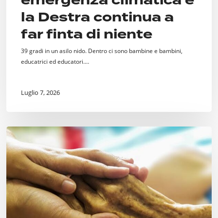
emergenza climatica e
la Destra continua a
far finta di niente
39 gradi in un asilo nido. Dentro ci sono bambine e bambini,
educatrici ed educatori.…
Luglio 7, 2026
Fine
Vita.
Si
faccia
qualcosa.