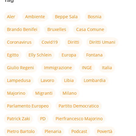
Tag
Aler
Ambiente
Beppe Sala
Bosnia
Brando Benifei
Bruxelles
Casa Comune
Coronavirus
Covid19
Diritti
Diritti Umani
Egitto
Elly Schlein
Europa
Fontana
Giulio Regeni
Immigrazione
INGE
Italia
Lampedusa
Lavoro
Libia
Lombardia
Majorino
Migranti
Milano
Parlamento Europeo
Partito Democratico
Patrick Zaki
PD
Pierfrancesco Majorino
Pietro Bartolo
Plenaria
Podcast
Povertà