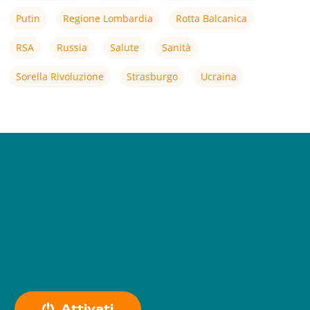
Putin
Regione Lombardia
Rotta Balcanica
RSA
Russia
Salute
Sanità
Sorella Rivoluzione
Strasburgo
Ucraina
A
t
t
i
v
a
t
i