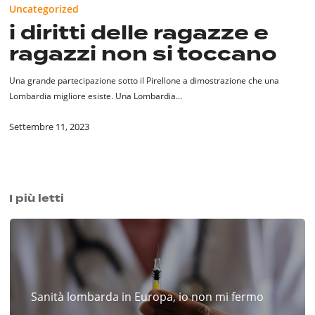
Uncategorized
delle
i diritti delle ragazze e
ragazze
ragazzi non si toccano
e
ragazzi
non
Una grande partecipazione sotto il Pirellone a dimostrazione che una
si
Lombardia migliore esiste. Una Lombardia…
toccano
Settembre 11, 2023
I più letti
Sanità lombarda in Europa, io non mi fermo