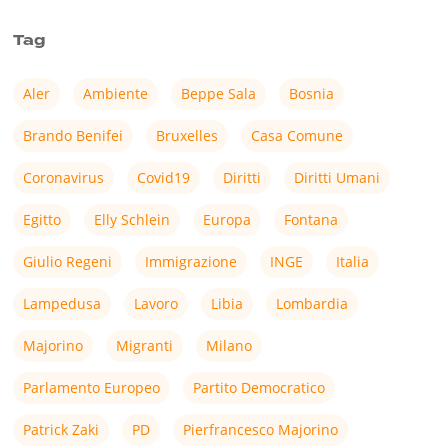
Tag
Aler
Ambiente
Beppe Sala
Bosnia
Brando Benifei
Bruxelles
Casa Comune
Coronavirus
Covid19
Diritti
Diritti Umani
Egitto
Elly Schlein
Europa
Fontana
Giulio Regeni
Immigrazione
INGE
Italia
Lampedusa
Lavoro
Libia
Lombardia
Majorino
Migranti
Milano
Parlamento Europeo
Partito Democratico
Patrick Zaki
PD
Pierfrancesco Majorino