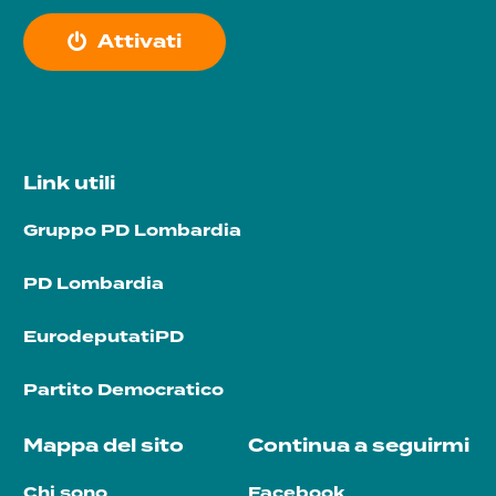
A
t
t
i
v
a
t
i
Link utili
Gruppo PD Lombardia
PD Lombardia
EurodeputatiPD
Partito Democratico
Mappa del sito
Continua a seguirmi
Chi sono
Facebook