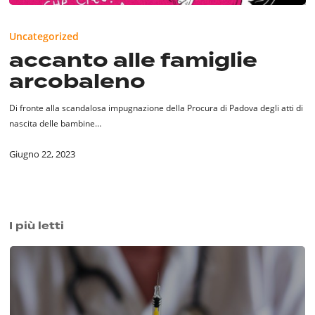
accanto
alle
Uncategorized
famiglie
accanto alle famiglie
arcobaleno
arcobaleno
Di fronte alla scandalosa impugnazione della Procura di Padova degli atti di
nascita delle bambine…
Giugno 22, 2023
I più letti