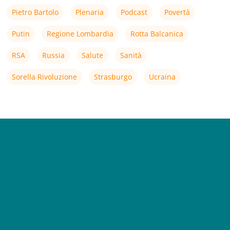
Pietro Bartolo
Plenaria
Podcast
Povertà
Putin
Regione Lombardia
Rotta Balcanica
RSA
Russia
Salute
Sanità
Sorella Rivoluzione
Strasburgo
Ucraina