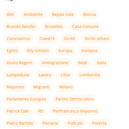
Aler
Ambiente
Beppe Sala
Bosnia
Brando Benifei
Bruxelles
Casa Comune
Coronavirus
Covid19
Diritti
Diritti Umani
Egitto
Elly Schlein
Europa
Fontana
Giulio Regeni
Immigrazione
INGE
Italia
Lampedusa
Lavoro
Libia
Lombardia
Majorino
Migranti
Milano
Parlamento Europeo
Partito Democratico
Patrick Zaki
PD
Pierfrancesco Majorino
Pietro Bartolo
Plenaria
Podcast
Povertà