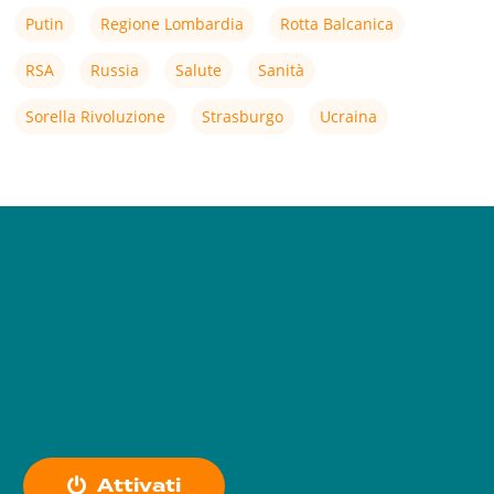
Putin
Regione Lombardia
Rotta Balcanica
RSA
Russia
Salute
Sanità
Sorella Rivoluzione
Strasburgo
Ucraina
A
t
t
i
v
a
t
i