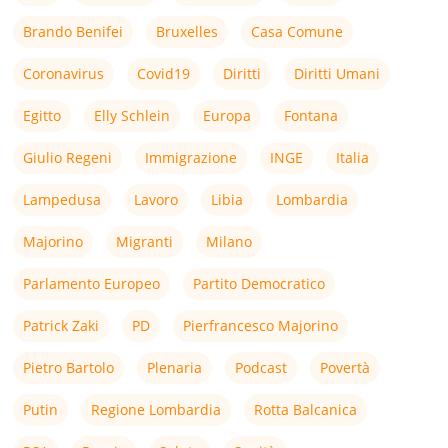
Brando Benifei
Bruxelles
Casa Comune
Coronavirus
Covid19
Diritti
Diritti Umani
Egitto
Elly Schlein
Europa
Fontana
Giulio Regeni
Immigrazione
INGE
Italia
Lampedusa
Lavoro
Libia
Lombardia
Majorino
Migranti
Milano
Parlamento Europeo
Partito Democratico
Patrick Zaki
PD
Pierfrancesco Majorino
Pietro Bartolo
Plenaria
Podcast
Povertà
Putin
Regione Lombardia
Rotta Balcanica