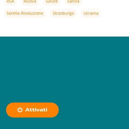
RSA
Russia
Salute
Sanità
Sorella Rivoluzione
Strasburgo
Ucraina
A
t
t
i
v
a
t
i