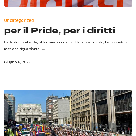
per
il
Uncategorized
Pride,
per il Pride, per i diritti
per
i
La destra lombarda, al termine di un dibattito sconcertante, ha bocciato la
diritti
mozione riguardante il…
Giugno 6, 2023