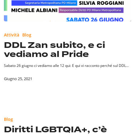
DDL
Zan
Attività
Blog
subito,
DDL Zan subito, e ci
e
vediamo al Pride
ci
vediamo
al
Sabato 26 giugno ci vediamo alle 12 qui: E qui vi racconto perché sul DDL…
Pride
Giugno 25, 2021
Diritti
LGBTQIA+,
Blog
c’è
Diritti LGBTQIA+, c’è
ancora