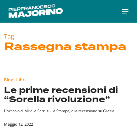
Skip
Menu
to
main
content
Tag
Rassegna stampa
Le
prime
Blog
Libri
recensioni
Le prime recensioni di
di
“Sorella rivoluzione”
“Sorella
rivoluzione”
L'articolo di Mirella Serri su La Stampa, e la recensione su Grazia.
Maggio 12, 2022