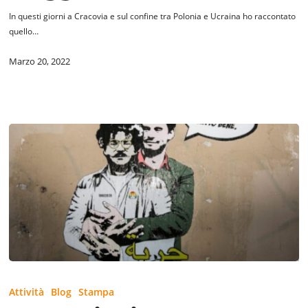
In questi giorni a Cracovia e sul confine tra Polonia e Ucraina ho raccontato
quello…
Marzo 20, 2022
Le
reazioni
Attività
Blog
Stampa
alla