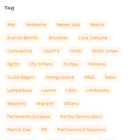
Tag
Aler
Ambiente
Beppe Sala
Bosnia
Brando Benifei
Bruxelles
Casa Comune
Coronavirus
Covid19
Diritti
Diritti Umani
Egitto
Elly Schlein
Europa
Fontana
Giulio Regeni
Immigrazione
INGE
Italia
Lampedusa
Lavoro
Libia
Lombardia
Majorino
Migranti
Milano
Parlamento Europeo
Partito Democratico
Patrick Zaki
PD
Pierfrancesco Majorino