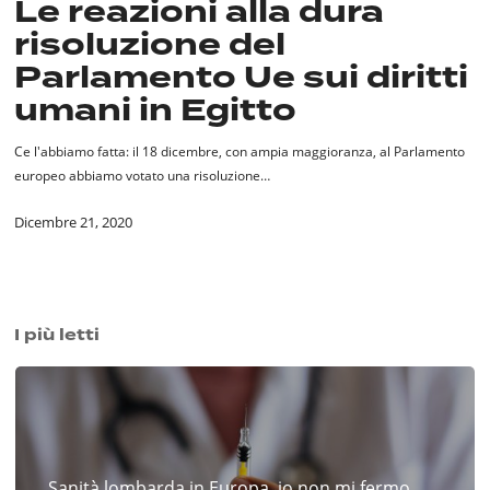
Le reazioni alla dura
dura
risoluzione del
risoluzione
del
Parlamento Ue sui diritti
Parlamento
umani in Egitto
Ue
sui
Ce l'abbiamo fatta: il 18 dicembre, con ampia maggioranza, al Parlamento
diritti
europeo abbiamo votato una risoluzione…
umani
in
Dicembre 21, 2020
Egitto
I più letti
Sanità lombarda in Europa, io non mi fermo