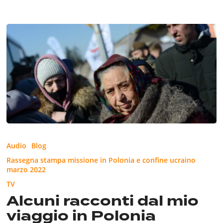
Alcuni
racconti
Audio
Blog
dal
Rassegna stampa missione in Polonia e confine ucraino
mio
marzo 2022
viaggio
in
TV
Polonia
Alcuni racconti dal mio
viaggio in Polonia